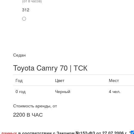
(от 8 часов)
3
12
Седан
Toyota Camry 70 | ТСК
Год
Цвет
Мест
0 год
Черный
4 чел.
Стоимость аренды, от
2200
В ЧАС
х данных
в соответствии с Законом №152-ФЗ от 27.07.2006 г. *