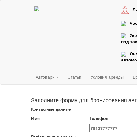
Л
Час
Ук
под зак
Он
автомо
Автопарк
Статьи
Условия аренды
Б
Заполните форму для бронирования ав
Контактные данные
Имя
Телефон
Выберите тип аренды